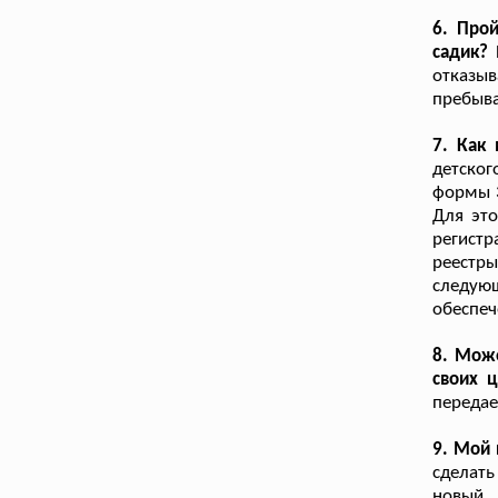
6. Про
садик?
Б
отказы
пребыва
7. Как
детско
формы 3
Для это
регистр
реестры
следую
обеспеч
8. Може
своих 
передае
9. Мой 
сделать
новый.