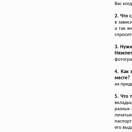
Вас ког
2. Что 
в завис
а так ж
спросит
3. Нужн
Нязепе
фотогра
4. Как 
месте?
их прид
5. Что
вклады
разных 
печать
паспорт
его выд