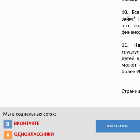
10. Ес
займ?
Н
этот ж
финансо
11. Ка
трудоус
детей в
может 
более 9
Страниц
Мы в социальных сетях:
ВКОНТАКТЕ
Как заказать
ОДНОКЛАССНИКИ