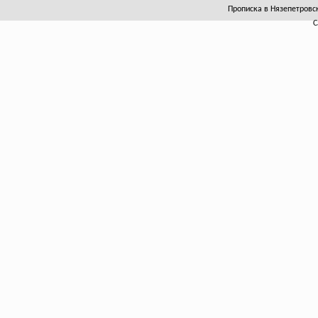
Прописка в Нязепетровск
С