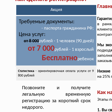
Главн
Акция
Гаранти
Требуемые документы:
в рамк
- паспорта гражданина РФ;
клиент
Цена услуг:
контраг
от 8 000
рублей - 1 человек (90 дней)
Мы эко
от 7 000
рублей - 1 взрослый
подход
заполн
Бесплатно
ребенок
заказыв
Статистика
- ориентировочная оплата
услуги от 9
Низкие
800 рублей
на 25% 
Позвоните и получите
Как н
легальную временную
Этапы п
регистрацию за короткий срок
недорого.
1. Вы с