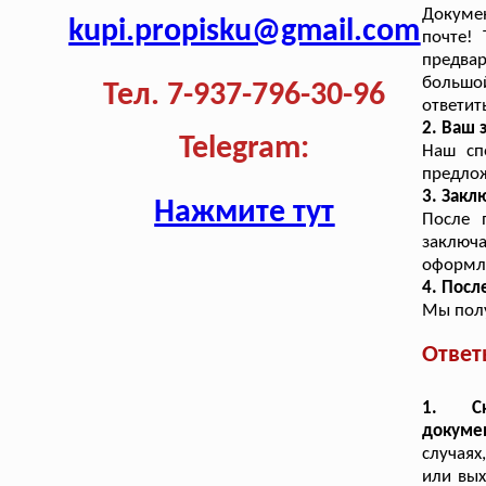
Докуме
kupi.propisku@gmail.com
почте! 
предва
большой
Тел. 7-937-796-30-96
ответит
2. Ваш 
Telegram:
Наш сп
предлож
3. Закл
Нажмите тут
После 
заключ
оформле
4. Посл
Мы полу
Ответ
1. Ск
докуме
случаях
или вых